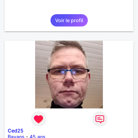
Voir le profil
Ced25
Bavans
-
45 ans