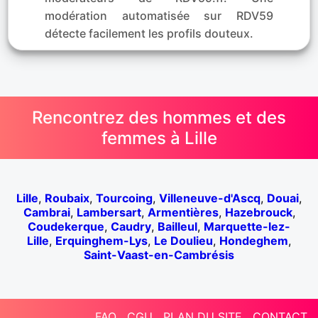
modération automatisée sur RDV59
détecte facilement les profils douteux.
Rencontrez des hommes et des
femmes à Lille
Lille
,
Roubaix
,
Tourcoing
,
Villeneuve-d'Ascq
,
Douai
,
Cambrai
,
Lambersart
,
Armentières
,
Hazebrouck
,
Coudekerque
,
Caudry
,
Bailleul
,
Marquette-lez-
Lille
,
Erquinghem-Lys
,
Le Doulieu
,
Hondeghem
,
Saint-Vaast-en-Cambrésis
FAQ
CGU
PLAN DU SITE
CONTACT