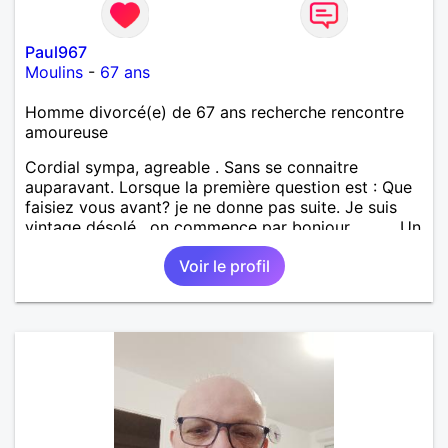
Paul967
Moulins
-
67 ans
Homme divorcé(e) de 67 ans recherche rencontre
amoureuse
Cordial sympa, agreable . Sans se connaitre
auparavant. Lorsque la première question est : Que
faisiez vous avant? je ne donne pas suite. Je suis
vintage désolé , on commence par bonjour .......... Un
minimum ...... Je ne suis pas docteur , banquier,
Voir le profil
psycholoque , philantrope, mécène.