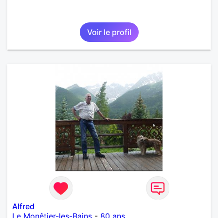
Voir le profil
Alfred
Le Monêtier-les-Bains
-
80 ans