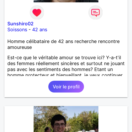
Sunshiro02
Soissons
-
42 ans
Homme célibataire de 42 ans recherche rencontre
amoureuse
Est-ce que le véritable amour se trouve ici? Y-a-t'il
des femmes réellement sincères et surtout ne jouant
pas avec les sentiments des hommes? Etant un
homme protecteur et bienveillant, je veux continuer
d'y croire et pouvoir enfin former la petite famille
Voir le profil
que je désir temps. Faux profil, profiteuse et autres
joyeuseté passer votre chemin, vous ne
m'intéressez pas du tout!