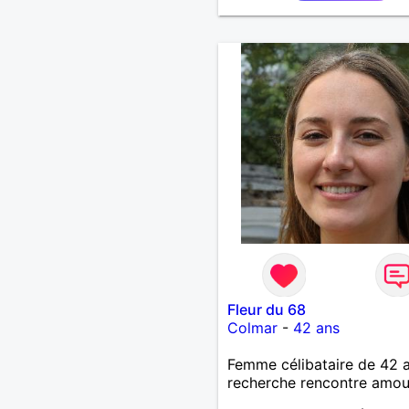
plus si affinités.
Fleur du 68
Colmar
-
42 ans
Femme célibataire de 42 
recherche rencontre amo