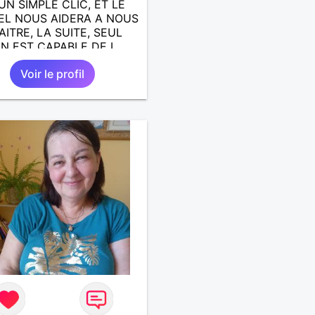
UN SIMPLE CLIC, ET LE
EL NOUS AIDERA A NOUS
ITRE, LA SUITE, SEUL
N EST CAPABLE DE L
E; J AIMERAIS
Voir le profil
NTRER, LA COMPLICITE,
RTAGE DES BELLES
S DE LA VIE : BALADES,
ES EN FRANCE OU
URS. ETRE A L ECOUTE
AUTRE, ET LA VIE SERA
BELLE
...................