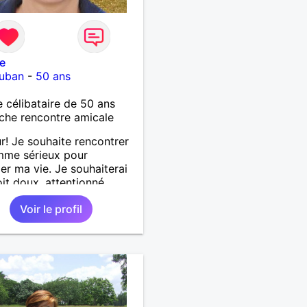
e
uban
-
50 ans
célibataire de 50 ans
che rencontre amicale
r! Je souhaite rencontrer
mme sérieux pour
er ma vie. Je souhaiterai
oit doux, attentionné,
un grand sens de la
Voir le profil
e comme moi.