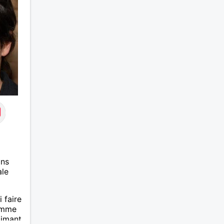
vous
ans
ale
 faire
omme
 aimant