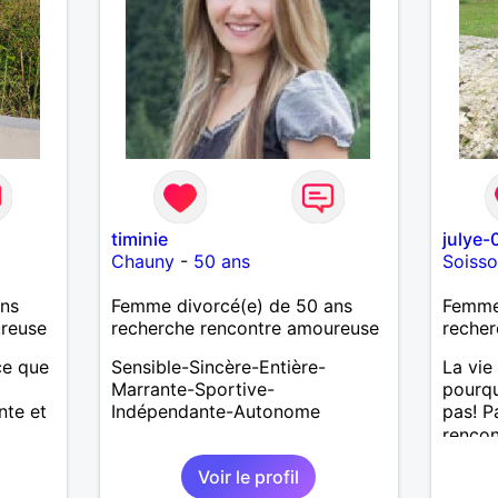
timinie
julye-
Chauny
-
50 ans
Soiss
ans
Femme divorcé(e) de 50 ans
Femme
ureuse
recherche rencontre amoureuse
recher
ce que
Sensible-Sincère-Entière-
La vie
Marrante-Sportive-
pourqu
nte et
Indépendante-Autonome
pas! P
rencont
es
notre 
Voir le profil
oire
un peu