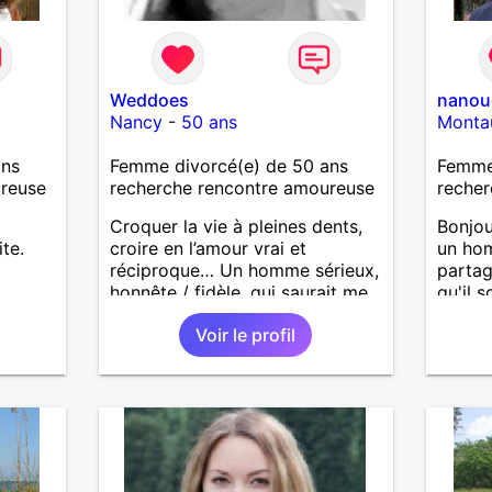
Weddoes
nanou
Nancy
-
50 ans
Monta
ans
Femme divorcé(e) de 50 ans
Femme 
ureuse
recherche rencontre amoureuse
recher
Croquer la vie à pleines dents,
Bonjou
te.
croire en l’amour vrai et
un ho
réciproque… Un homme sérieux,
partag
honnête / fidèle, qui saurait me
qu'il s
faire rire à nouveau, est le bien
ayant 
Voir le profil
venu !
famill