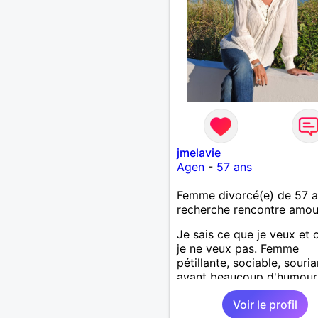
jmelavie
Agen
-
57 ans
Femme divorcé(e) de 57 
recherche rencontre amo
Je sais ce que je veux et 
je ne veux pas. Femme
pétillante, sociable, souria
ayant beaucoup d'humour
cherche à faire de nouvell
Voir le profil
connaissances amicales v