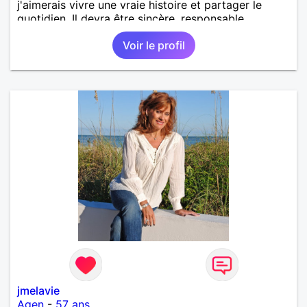
j'aimerais vivre une vraie histoire et partager le
quotidien. Il devra être sincère, responsable,
ambitieux, entreprenant, fort de caractère et avec le
Voir le profil
sens de l'humour. Il saura me chouchouter et me
mettre en valeur, me donner son amour et attention.
Merci de m'avoir lu et à bientôt...
jmelavie
Agen
-
57 ans