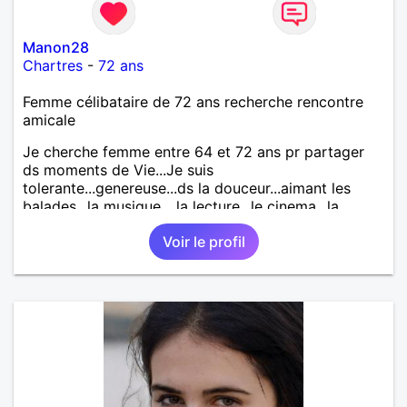
Manon28
Chartres
-
72 ans
Femme célibataire de 72 ans recherche rencontre
amicale
Je cherche femme entre 64 et 72 ans pr partager
ds moments de Vie...Je suis
tolerante...genereuse...ds la douceur...aimant les
balades...la musique ...la lecture...le cinema...la
mer...le ping pong...les joies de se retrouver pr
Voir le profil
dialoguer et etre ds la chaleur humaine Juste une
femme à la rencontre d'1 autre femme Pas
d'hommes svp..