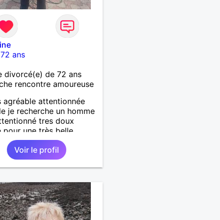
ine
-
72 ans
divorcé(e) de 72 ans
che rencontre amoureuse
s agréable attentionnée
le je recherche un homme
attentionné tres doux
 pour une très belle
 histoire sérieuse et
Voir le profil
e