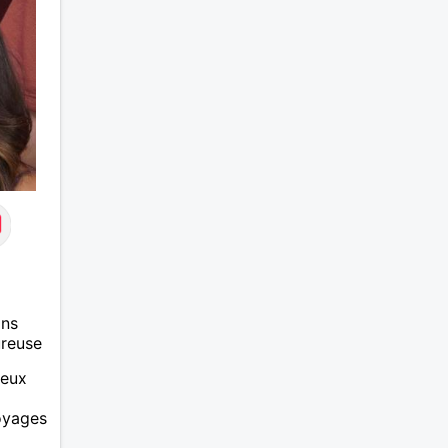
ans
ureuse
ieux
voyages