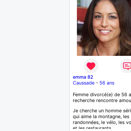
emma 82
Caussade
-
56 ans
Femme divorcé(e) de 56 
recherche rencontre amo
Je cherche un homme sér
qui aime la montagne, les
randonnées, le vélo, les 
et les restaurants.