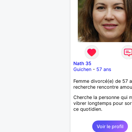
Nath 35
Guichen
-
57 ans
Femme divorcé(e) de 57 
recherche rencontre amo
Cherche la personne qui 
vibrer longtemps pour sor
ce quotidien.
Voir le profil