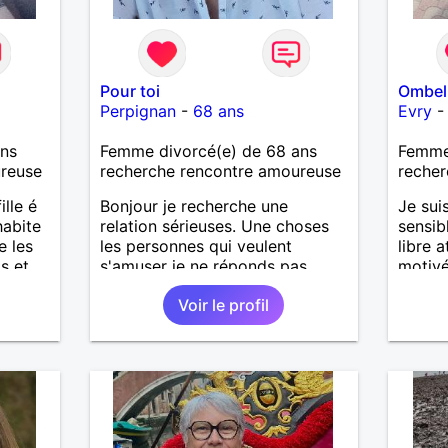
Pour toi
Ombel
Perpignan
-
68 ans
Evry
ans
Femme divorcé(e) de 68 ans
Femme 
ureuse
recherche rencontre amoureuse
recher
lle é
Bonjour je recherche une
Je sui
habite
relation sérieuses. Une choses
sensib
e les
les personnes qui veulent
libre 
s et
s'amuser je ne réponds pas....
motivé
longue
Voir le profil
sincèr