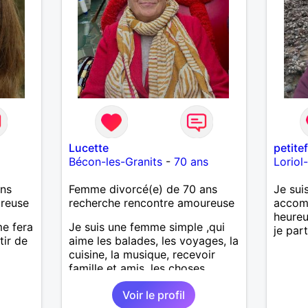
Lucette
petite
Bécon-les-Granits
-
70 ans
Loriol
ans
Femme divorcé(e) de 70 ans
Je sui
ureuse
recherche rencontre amoureuse
accomp
heureu
me fera
Je suis une femme simple ,qui
je par
tir de
aime les balades, les voyages, la
cuisine, la musique, recevoir
famille et amis, les choses
simples de la vie
Voir le profil