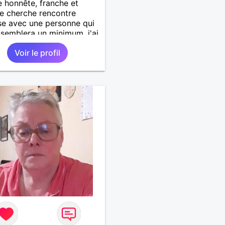
honnête, franche et
e cherche rencontre
se avec une personne qui
semblera un minimum. j'ai
fauts comme tout le
Voir le profil
et souhaite une vie
e dans une relation sur du
erme.