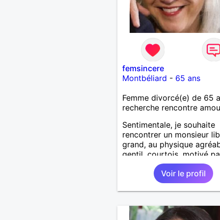
femsincere
Montbéliard
-
65 ans
Femme divorcé(e) de 65 
recherche rencontre amo
Sentimentale, je souhaite
rencontrer un monsieur lib
grand, au physique agréab
gentil, courtois, motivé p
relation sincère et durable
Voir le profil