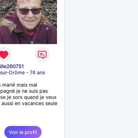
fille260751
-sur-Drôme
-
74 ans
s marié mais mal
agné je ne suis pas
se je sors quand je veux
t aussi en vacances seule
Voir le profil