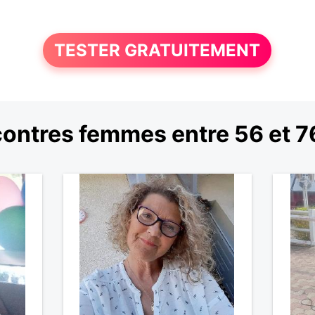
TESTER GRATUITEMENT
ontres femmes entre 56 et 7