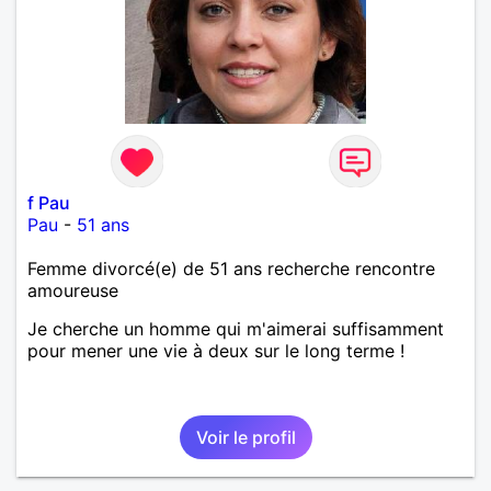
f Pau
Pau
-
51 ans
Femme divorcé(e) de 51 ans recherche rencontre
amoureuse
Je cherche un homme qui m'aimerai suffisamment
pour mener une vie à deux sur le long terme !
Voir le profil