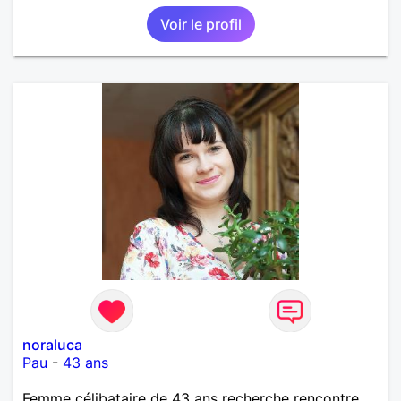
Voir le profil
noraluca
Pau
-
43 ans
Femme célibataire de 43 ans recherche rencontre