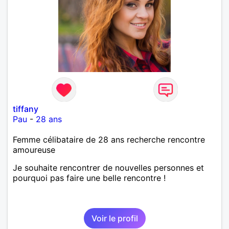
tiffany
Pau
-
28 ans
Femme célibataire de 28 ans recherche rencontre
amoureuse
Je souhaite rencontrer de nouvelles personnes et
pourquoi pas faire une belle rencontre !
Voir le profil