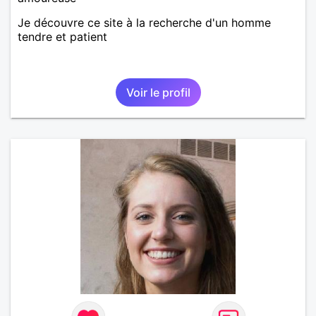
Je découvre ce site à la recherche d'un homme
tendre et patient
Voir le profil