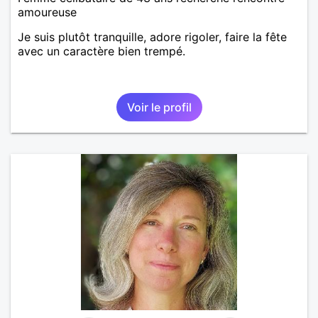
amoureuse
Je suis plutôt tranquille, adore rigoler, faire la fête
avec un caractère bien trempé.
Voir le profil