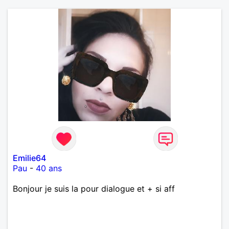
Emilie64
Pau
-
40 ans
Bonjour je suis la pour dialogue et + si aff