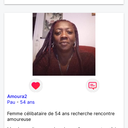
Amoura2
Pau
-
54 ans
Femme célibataire de 54 ans recherche rencontre
amoureuse