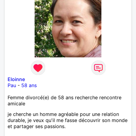
Eloinne
Pau
-
58 ans
Femme divorcé(e) de 58 ans recherche rencontre
amicale
je cherche un homme agréable pour une relation
durable, je veux qu'il me fasse découvrir son monde
et partager ses passions.