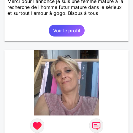
Merci pour l'annonce je suis une femme mature à la
recherche de l'homme futur mature dans le sérieux
et surtout l'amour à gogo. Bisous à tous
Voir le profil