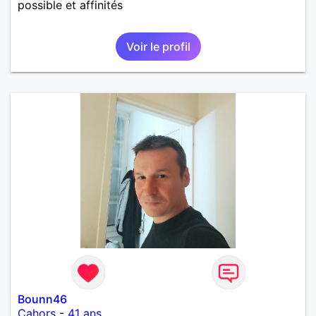
possible et affinités
Voir le profil
Bounn46
Cahors
-
41 ans