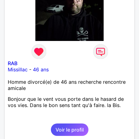
laisse « glisser » beaucoup de choses. Mais ne vous
m’éprenez pas Mesdames, si une personne que
j’aime me trahit une fois, il n’y aura pas de seconde
chance et je l’effacerai à « vitam eternam ».
Néanmoins, je suis un tout petit peu maniaque ainsi
qu’impatient. J’essaye de faire des efforts. Rien de
bien dramatique ! Du moins je le pense……Je suis un
homme facile à vivre. À vous si vous le souhaitez,
d’apprendre à me connaître davantage. J’en serai
ravi….A très bientôt je l’espère.
RAB
Missillac
-
46 ans
Homme divorcé(e) de 46 ans recherche rencontre
amicale
Bonjour que le vent vous porte dans le hasard de
vos vies. Dans le bon sens tant qu'à faire. la Bis.
Voir le profil