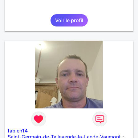
Voir le profil
fabien14
Saint-Germain-de-Tallevende-la-Lande-Vaumont
-