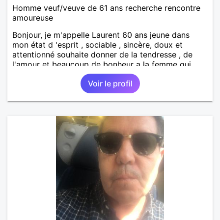
Homme veuf/veuve de 61 ans recherche rencontre
amoureuse
Bonjour, je m'appelle Laurent 60 ans jeune dans
mon état d 'esprit , sociable , sincère, doux et
attentionné souhaite donner de la tendresse , de
l'amour et beaucoup de bonheur a la femme qui
souhaitera partager ma vie . Bientôt en retraite a la
Voir le profil
fin de l 'année et libre de toute contrainte. Digne de
confiance à la femme qui voudras m 'en accorder
en toute sincérité. Pour le reste venez me découvrir
par un échange.