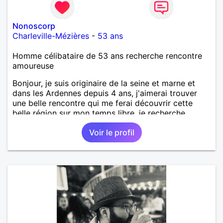
Nonoscorp
Charleville-Mézières
-
53 ans
Homme célibataire de 53 ans recherche rencontre
amoureuse
Bonjour, je suis originaire de la seine et marne et
dans les Ardennes depuis 4 ans, j'aimerai trouver
une belle rencontre qui me ferai découvrir cette
belle région sur mon temps libre, je recherche
quelqu'un de simple et sincère, une bonne
Voir le profil
complicité et de la bonne humeur me ravirait.. alors
si l'envie de me découvrir vous en dit, je vous dis à
bientôt.