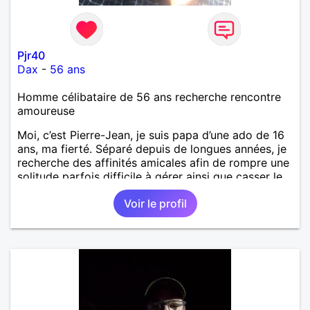
Pjr40
Dax
-
56 ans
Homme célibataire de 56 ans recherche rencontre
amoureuse
Moi, c’est Pierre-Jean, je suis papa d’une ado de 16
ans, ma fierté. Séparé depuis de longues années, je
recherche des affinités amicales afin de rompre une
solitude parfois difficile à gérer ainsi que casser le
vague à l’âme. L’amitié reste extrêmement
Voir le profil
importante à mes yeux mais peut se décliner en des
sentiments plus puissants. « Le temps fera son
œuvre » disait Arthur Schopenhauer, philosophe
allemand que j’adore. J’aime discuter sans pour
autant être trop locace. Je suis bourré de qualités
avec très peu de défauts. Je suis altruiste,
bienveillant, empathique, attentionné, honnête,
respectueux, doux de caractère et compréhensif : je