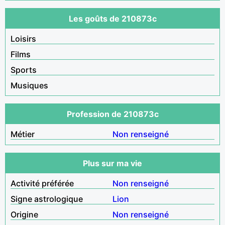
Les goûts de 210873c
Loisirs
Films
Sports
Musiques
Profession de 210873c
Métier
Non renseigné
Plus sur ma vie
Activité préférée
Non renseigné
Signe astrologique
Lion
Origine
Non renseigné