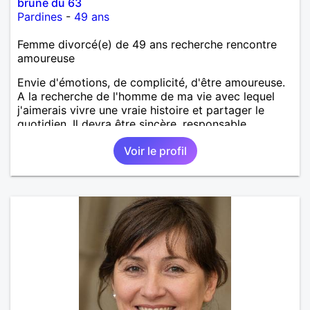
brune du 63
Pardines
-
49 ans
Femme divorcé(e) de 49 ans recherche rencontre
amoureuse
Envie d'émotions, de complicité, d'être amoureuse.
A la recherche de l'homme de ma vie avec lequel
j'aimerais vivre une vraie histoire et partager le
quotidien. Il devra être sincère, responsable,
ambitieux, entreprenant, fort de caractère et avec le
Voir le profil
sens de l'humour. Il saura me chouchouter et me
mettre en valeur, me donner son amour et attention.
Merci de m'avoir lu et à bientôt...