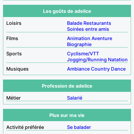
Les goûts de adelice
Loisirs
Balade
Restaurants
Soirées entre amis
Films
Animation
Aventure
Biographie
Sports
Cyclisme/VTT
Jogging/Running
Natation
Musiques
Ambiance
Country
Dance
Profession de adelice
Métier
Salarié
Plus sur ma vie
Activité préférée
Se balader