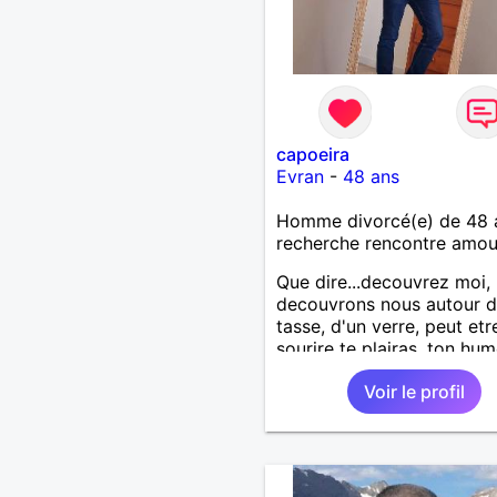
capoeira
Evran
-
48 ans
Homme divorcé(e) de 48 
recherche rencontre amo
Que dire...decouvrez moi,
decouvrons nous autour d
tasse, d'un verre, peut et
sourire te plairas, ton hu
me fera pouffer.. en tout 
Voir le profil
a tout a gagner.