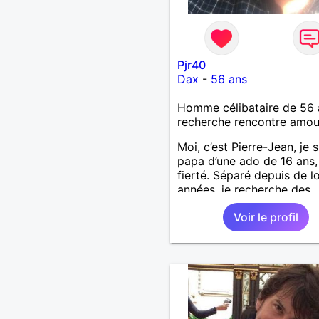
Pjr40
Dax
-
56 ans
Homme célibataire de 56 
recherche rencontre amo
Moi, c’est Pierre-Jean, je s
papa d’une ado de 16 ans
fierté. Séparé depuis de 
années, je recherche des
affinités amicales afin de
Voir le profil
rompre une solitude parfo
difficile à gérer ainsi que 
le vague à l’âme. L’amitié 
extrêmement importante 
yeux mais peut se décline
des sentiments plus puiss
« Le temps fera son œuvr
disait Arthur Schopenhaue