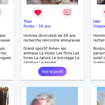
Thor
Ulm
Rodez
-
58 ans
Diepp
ans
Homme divorcé(e) de 58 ans
Homme
ureuse
recherche rencontre amoureuse
recher
uis
Grand sportif Aime= les
Bonjou
, ma
animaux La music Les films Les
person
longues
livres La nature Le bricolage La
soleil
natation Le karaté
quelqu
aime l
Voir le profil
is
prise 
casser
partag
reste
une pe
à mes
.
r en
ants.
e »
r,