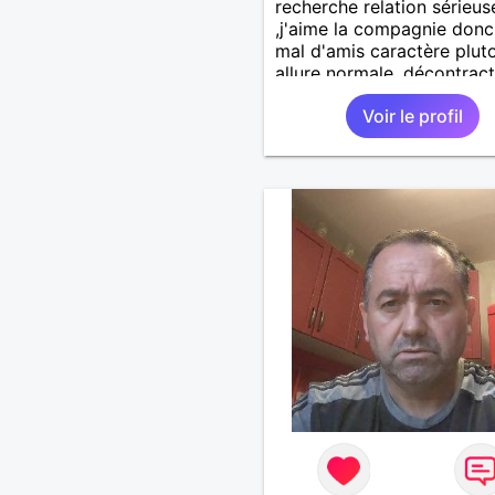
recherche relation sérieus
,j'aime la compagnie donc
mal d'amis caractère plut
allure normale ,décontract
voudrais rencontrer une
Voir le profil
personne aimant la nature
,bricolage ,quelqu'un de s
et naturel à vos claviers
mesdames