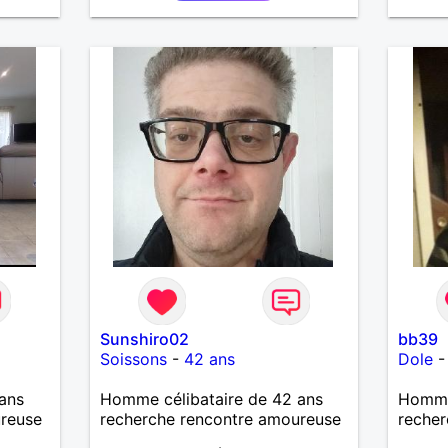
me
serai
père.
Sunshiro02
bb39
Soissons
-
42 ans
Dole
ans
Homme célibataire de 42 ans
Homme 
ureuse
recherche rencontre amoureuse
recher