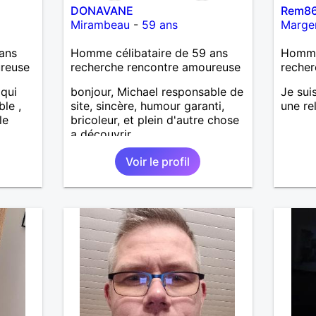
DONAVANE
Rem8
Mirambeau
-
59 ans
Marge
ans
Homme célibataire de 59 ans
Homme 
ureuse
recherche rencontre amoureuse
recher
 qui
bonjour, Michael responsable de
Je sui
ble ,
site, sincère, humour garanti,
une re
le
bricoleur, et plein d'autre chose
a découvrir
Voir le profil