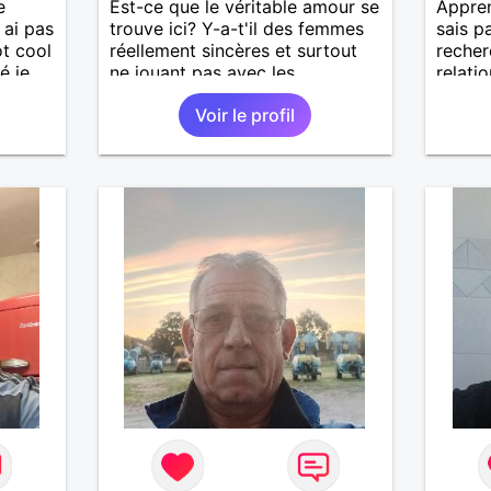
e
Est-ce que le véritable amour se
Appren
 ai pas
trouve ici? Y-a-t'il des femmes
sais pa
ot cool
réellement sincères et surtout
recher
é je
ne jouant pas avec les
relatio
sentiments des hommes? Etant
Voir le profil
un homme protecteur et
imple
bienveillant, je veux continuer
d'y croire et pouvoir enfin
former la petite famille que je
désir temps. Faux profil,
profiteuse et autres joyeuseté
passer votre chemin, vous ne
m'intéressez pas du tout!