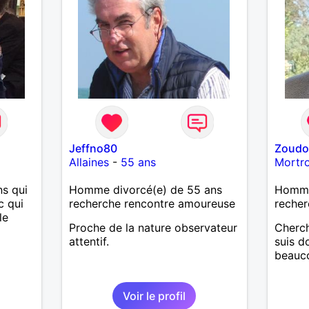
’adore.
autant
bourré
 de
actère
hoses.
Jeffno80
Zoud
as
Allaines
-
55 ans
Mortr
ne que
 n’y
s qui
Homme divorcé(e) de 55 ans
Homme
ce et
c qui
recherche rencontre amoureuse
recher
le
suis un
Proche de la nature observateur
Cherch
nsi
attentif.
suis d
aire
beauco
le
e
Voir le profil
us le