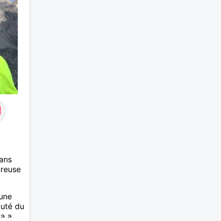
ans
ureuse
 une
auté du
Pa a