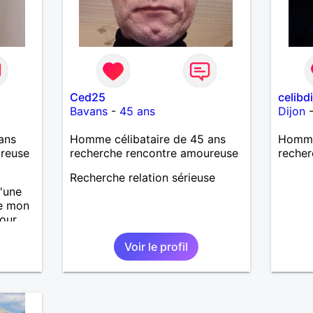
Ced25
celibd
Bavans
-
45 ans
Dijon
ans
Homme célibataire de 45 ans
Homme 
ureuse
recherche rencontre amoureuse
recher
Recherche relation sérieuse
'une
re mon
mour
cas on
Voir le profil