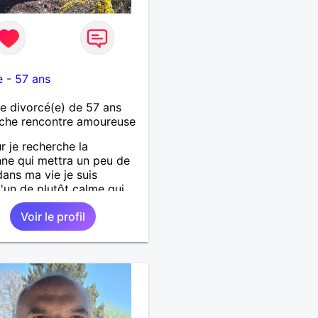
e
-
57 ans
 divorcé(e) de 57 ans
che rencontre amoureuse
r je recherche la
ne qui mettra un peu de
 dans ma vie je suis
'un de plutôt calme qui
es choses simples sans
Voir le profil
de tête, simplement
er de belles choses avec
rsonne qui me ressemble