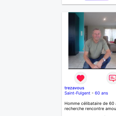
souhaitez, d’apprendre à 
connaître davantage. J’en 
ravi….A très bientôt je l’es
trezavous
Saint-Fulgent
-
60 ans
Homme célibataire de 60 
recherche rencontre amo