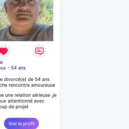
ou
oux
-
54 ans
 divorcé(e) de 54 ans
che rencontre amoureuse
e une relation sérieuse ,je
oux attentionné avec
up de projet
Voir le profil