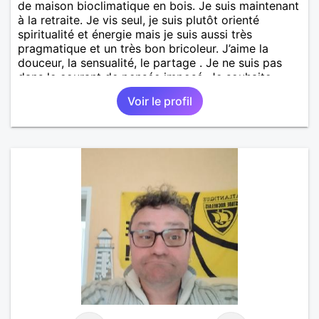
de maison bioclimatique en bois. Je suis maintenant
à la retraite. Je vis seul, je suis plutôt orienté
spiritualité et énergie mais je suis aussi très
pragmatique et un très bon bricoleur. J’aime la
douceur, la sensualité, le partage . Je ne suis pas
dans le courant de pensée imposé. Je souhaite
rencontrer une personne pour partager,
Voir le profil
expérimenté, découvrir ensemble et se soutenir
mutuellement pour devenir le meilleur de soi-même
et rayonner l'amour. Je vis actuellement dans le Lot
mais je compte m'installer à nouveau à l'ile de la
Réunion avant la fin 2026. Pierre