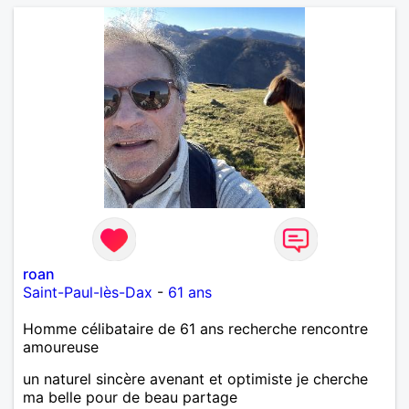
allemand que j’adore. J’aime discuter sans pour
autant être trop locace. Je suis bourré de qualités
avec très peu de défauts. Je suis altruiste,
bienveillant, empathique, attentionné, honnête,
respectueux, doux de caractère et compréhensif : je
laisse « glisser » beaucoup de choses. Mais ne vous
m’éprenez pas Mesdames, si une personne que
j’aime me trahit une fois, il n’y aura pas de seconde
chance et je l’effacerai à « vitam eternam ».
Néanmoins, je suis un tout petit peu maniaque ainsi
qu’impatient. J’essaye de faire des efforts. Rien de
bien dramatique ! Du moins je le pense……Je suis un
homme facile à vivre. À vous si vous le souhaitez,
d’apprendre à me connaître davantage. J’en serai
ravi….A très bientôt je l’espère.
roan
Saint-Paul-lès-Dax
-
61 ans
Homme célibataire de 61 ans recherche rencontre
amoureuse
un naturel sincère avenant et optimiste je cherche
ma belle pour de beau partage