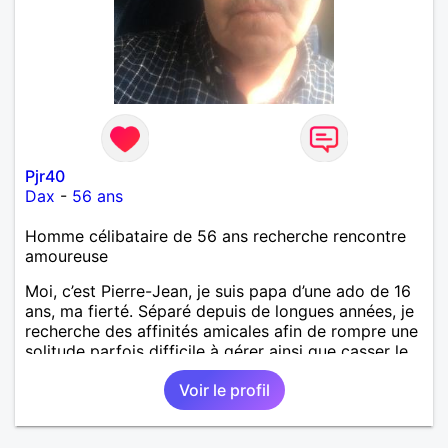
Pjr40
Dax
-
56 ans
Homme célibataire de 56 ans recherche rencontre
amoureuse
Moi, c’est Pierre-Jean, je suis papa d’une ado de 16
ans, ma fierté. Séparé depuis de longues années, je
recherche des affinités amicales afin de rompre une
solitude parfois difficile à gérer ainsi que casser le
vague à l’âme. L’amitié reste extrêmement
Voir le profil
importante à mes yeux mais peut se décliner en des
sentiments plus puissants. « Le temps fera son
œuvre » disait Arthur Schopenhauer, philosophe