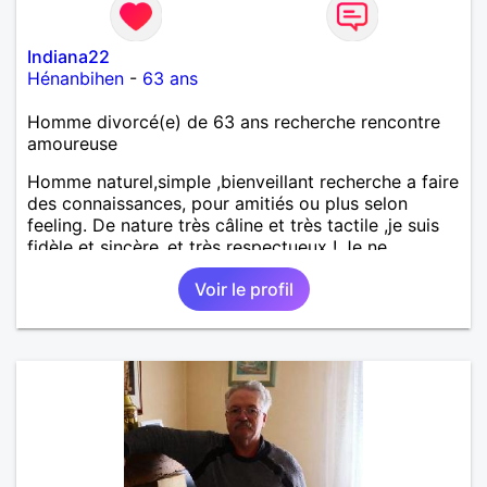
Indiana22
Hénanbihen
-
63 ans
Homme divorcé(e) de 63 ans recherche rencontre
amoureuse
Homme naturel,simple ,bienveillant recherche a faire
des connaissances, pour amitiés ou plus selon
feeling. De nature très câline et très tactile ,je suis
fidèle et sincère.,et très respectueux ! Je ne
supporte pas le mensonge.Rien ne vaut une vraie
Voir le profil
rencontre,pour échanger en toute simplicité,j'ai du
mal à prolonger des échanges virtuels Je suis plutôt
attiré par des femmes ayant la cinquantaine ,belles
dans leurs têtes et dans leurs corps. Féminines
naturellement ,sans fards ,ni excès A vous de jouer
Mesdames 😉