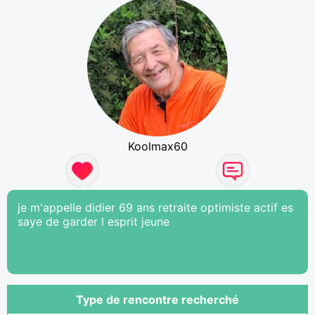
Koolmax60
je m'appelle didier 69 ans retraite optimiste actif es
saye de garder l esprit jeune
Type de rencontre recherché