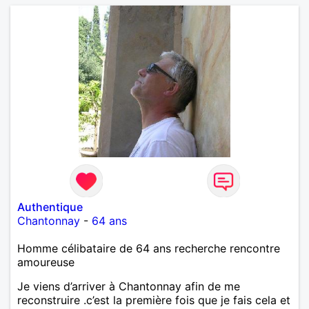
Authentique
Chantonnay
-
64 ans
Homme célibataire de 64 ans recherche rencontre
amoureuse
Je viens d’arriver à Chantonnay afin de me
reconstruire .c’est la première fois que je fais cela et