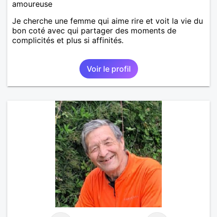
amoureuse
Je cherche une femme qui aime rire et voit la vie du
bon coté avec qui partager des moments de
complicités et plus si affinités.
Voir le profil