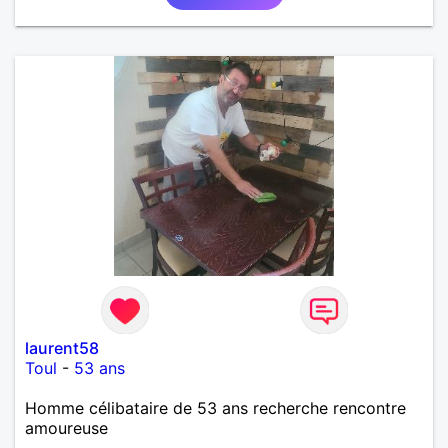
laurent58
Toul
-
53 ans
Homme célibataire de 53 ans recherche rencontre
amoureuse