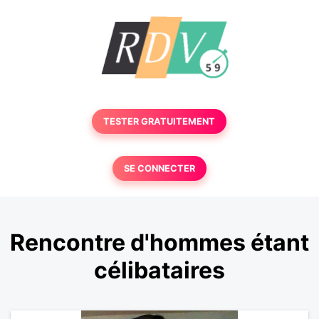
TESTER GRATUITEMENT
SE CONNECTER
Rencontre d'hommes étant
célibataires