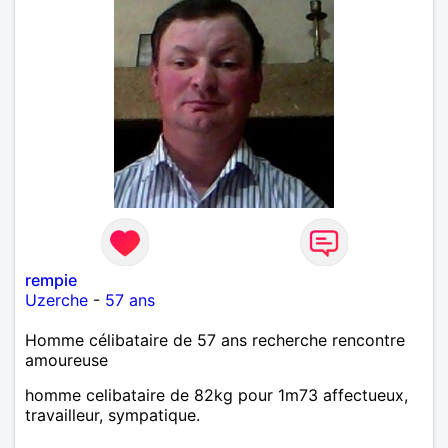
rempie
Uzerche
-
57 ans
Homme célibataire de 57 ans recherche rencontre
amoureuse
homme celibataire de 82kg pour 1m73 affectueux,
travailleur, sympatique.