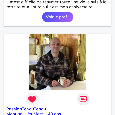
il m’est difficile de résumer toute une vie.je suis à la
retraite et aujourd’hui c’est mon anniversaire
!J’aimerais rencontrer quelqu’un qui partage les
Voir le profil
mêmes valeurs qui font de quelqu’un un être humain
PassionTchouTchou
Montigny-lès-Metz
-
40 ans