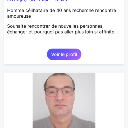
Homme célibataire de 40 ans recherche rencontre
amoureuse
Souhaite rencontrer de nouvelles personnes,
échanger et pourquoi pas aller plus loin si affinité...
Voir le profil