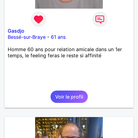
Gasdjo
Bessé-sur-Braye
-
61 ans
Homme 60 ans pour relation amicale dans un 1er
temps, le feeling feras le reste si affinité
Voir le profil