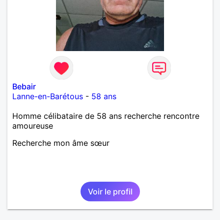
j’aime me trahit une fois, il n’y aura pas de seconde
chance et je l’effacerai à « vitam eternam ».
Néanmoins, je suis un tout petit peu maniaque ainsi
qu’impatient. J’essaye de faire des efforts. Rien de
bien dramatique ! Du moins je le pense……Je suis un
homme facile à vivre. À vous si vous le souhaitez,
d’apprendre à me connaître davantage. J’en serai
ravi….A très bientôt je l’espère.
Bebair
Lanne-en-Barétous
-
58 ans
Homme célibataire de 58 ans recherche rencontre
amoureuse
Recherche mon âme sœur
Voir le profil