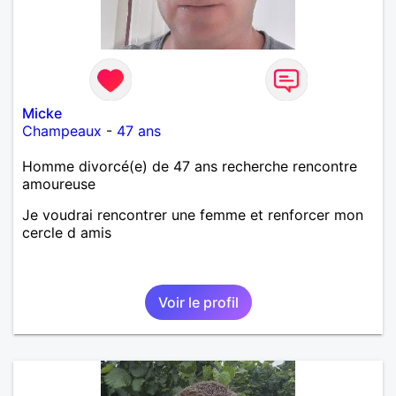
Micke
Champeaux
-
47 ans
Homme divorcé(e) de 47 ans recherche rencontre
amoureuse
Je voudrai rencontrer une femme et renforcer mon
cercle d amis
Voir le profil