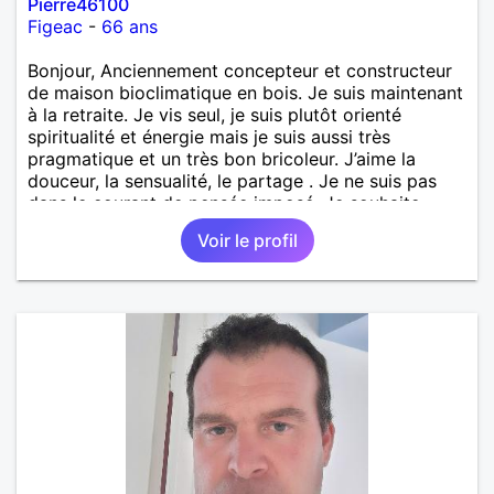
Pierre46100
Figeac
-
66 ans
Bonjour, Anciennement concepteur et constructeur
de maison bioclimatique en bois. Je suis maintenant
à la retraite. Je vis seul, je suis plutôt orienté
spiritualité et énergie mais je suis aussi très
pragmatique et un très bon bricoleur. J’aime la
douceur, la sensualité, le partage . Je ne suis pas
dans le courant de pensée imposé. Je souhaite
rencontrer une personne pour partager,
Voir le profil
expérimenté, découvrir ensemble et se soutenir
mutuellement pour devenir le meilleur de soi-même
et rayonner l'amour. Je vis actuellement dans le Lot
mais je compte m'installer à nouveau à l'ile de la
Réunion avant la fin 2026. Pierre