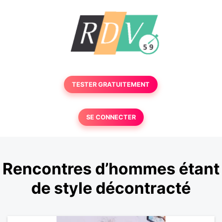
TESTER GRATUITEMENT
SE CONNECTER
Rencontres d’hommes étant
de style décontracté