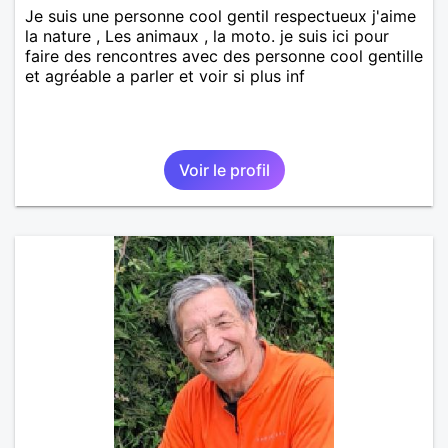
Je suis une personne cool gentil respectueux j'aime
la nature , Les animaux , la moto. je suis ici pour
faire des rencontres avec des personne cool gentille
et agréable a parler et voir si plus inf
Voir le profil