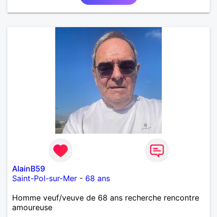
AlainB59
Saint-Pol-sur-Mer
-
68 ans
Homme veuf/veuve de 68 ans recherche rencontre
amoureuse