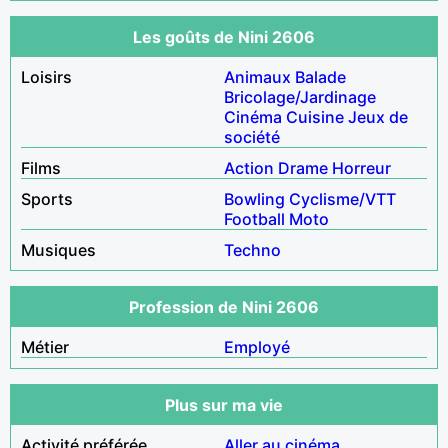
Les goûts de Nini 2606
Loisirs
Animaux
Balade
Bricolage/Jardinage
Cinéma
Cuisine
Jeux de
société
Films
Action
Drame
Horreur
Sports
Bowling
Cyclisme/VTT
Football
Moto
Musiques
Techno
Profession de Nini 2606
Métier
Employé
Plus sur ma vie
Activité préférée
Aller au cinéma