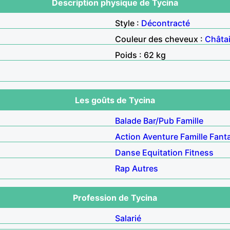
Description physique de Tycina
Style :
Décontracté
Couleur des cheveux :
Châta
Poids : 62 kg
Les goûts de Tycina
Balade
Bar/Pub
Famille
Action
Aventure
Famille
Fant
Danse
Equitation
Fitness
Rap
Autres
Profession de Tycina
Salarié