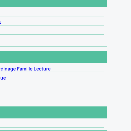
s
rdinage
Famille
Lecture
que