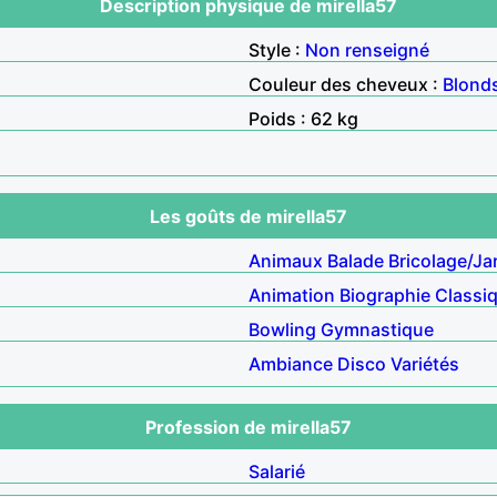
Description physique de mirella57
Style :
Non renseigné
Couleur des cheveux :
Blond
Poids : 62 kg
Les goûts de mirella57
Animaux
Balade
Bricolage/Ja
Animation
Biographie
Classi
Bowling
Gymnastique
Ambiance
Disco
Variétés
Profession de mirella57
Salarié