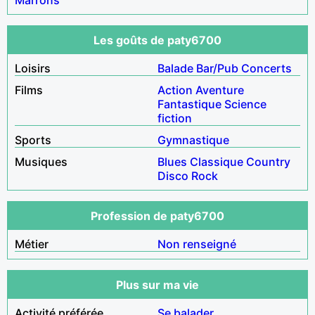
Les goûts de paty6700
Loisirs
Balade
Bar/Pub
Concerts
Films
Action
Aventure
Fantastique
Science
fiction
Sports
Gymnastique
Musiques
Blues
Classique
Country
Disco
Rock
Profession de paty6700
Métier
Non renseigné
Plus sur ma vie
Activité préférée
Se balader