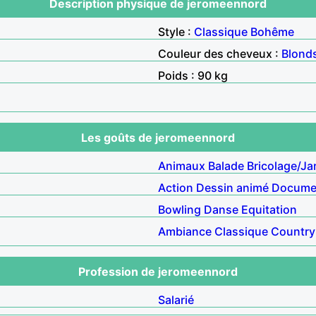
Description physique de jeromeennord
Style :
Classique
Bohême
Couleur des cheveux :
Blond
Poids : 90 kg
Les goûts de jeromeennord
Animaux
Balade
Bricolage/Ja
Action
Dessin animé
Documen
Bowling
Danse
Equitation
Ambiance
Classique
Country
Profession de jeromeennord
Salarié